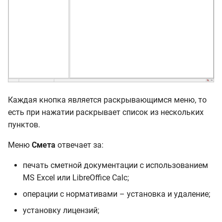
Отчет о пересчете
Справочники Главного
меню
Справочник типовых
настроек
Каждая кнопка является раскрывающимся меню, то
Организации
есть при нажатии раскрывает список из нескольких
пунктов.
Виды наименований
лимитированных затрат
Меню
Смета
отвечает за:
печать сметной документации с использованием
Типы лимитированных
MS Excel или LibreOffice Calc;
затрат
операции с нормативами – установка и удаление;
Шаблоны
установку лицензий;
лимитированных затрат