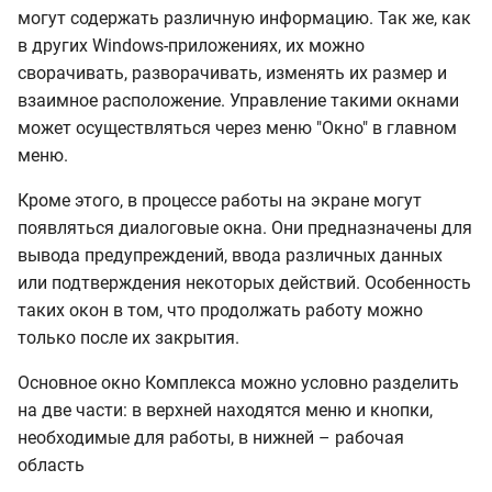
элементов структуры
могут содержать различную информацию. Так же, как
в других Windows-приложениях, их можно
Удаление элементов
сворачивать, разворачивать, изменять их размер и
структуры
взаимное расположение. Управление такими окнами
может осуществляться через меню "Окно" в главном
Восстановление из
меню.
корзины
Кроме этого, в процессе работы на экране могут
Объединение
появляться диалоговые окна. Они предназначены для
нескольких объектов
вывода предупреждений, ввода различных данных
или подтверждения некоторых действий. Особенность
Поиск смет/объектов
таких окон в том, что продолжать работу можно
только после их закрытия.
Сравнение смет
Основное окно Комплекса можно условно разделить
Экспорт объекта во
на две части: в верхней находятся меню и кнопки,
внутреннем формате
необходимые для работы, в нижней – рабочая
область
Импорт объекта во