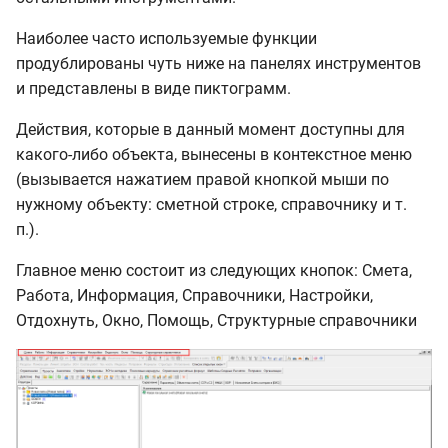
Настройка
параметров пересчета
Наиболее часто используемые функции
на группу смет
продублированы чуть ниже на панелях инструментов
и представлены в виде пиктограмм.
Выбор места для
сохранения
Действия, которые в данный момент доступны для
результатов пересчета
какого-либо объекта, вынесены в контекстное меню
(вызывается нажатием правой кнопкой мыши по
Пересчет с учетом
нужному объекту: сметной строке, справочнику и т.
параметров типового
п.).
расчета
Главное меню состоит из следующих кнопок: Смета,
Работа, Информация, Справочники, Настройки,
Пересчет ресурсной
Отдохнуть, Окно, Помощь, Структурные справочники
составляющей в
ТСН-2001
Сохранение
информации