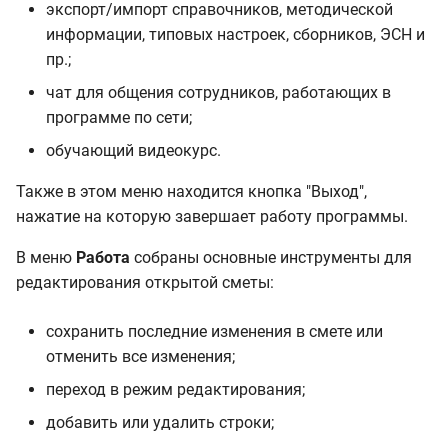
экспорт/импорт справочников, методической
Виды цен
информации, типовых настроек, сборников, ЭСН и
пр.;
Классификатор
чат для общения сотрудников, работающих в
нормативов
программе по сети;
обучающий видеокурс.
Единицы измерения
Также в этом меню находится кнопка "Выход",
Межразрядные
нажатие на которую завершает работу программы.
коэффициенты
В меню
Работа
собраны основные инструменты для
Мониторинг цен
редактирования открытой сметы:
Типы затрат ССР
сохранить последние изменения в смете или
отменить все изменения;
Справочник глобальных
переход в режим редактирования;
переменных
добавить или удалить строки;