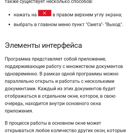
также существует несколько способов:
Проекты
нажать на
в правом верхнем углу экрана;
Создание структуры
выбрать в главном меню пункт "Смета"- "Выход".
проекта
Правила формирования
Элементы интерфейса
структуры
Программа представляет собой приложение,
Копирование и
поддерживающее работу с множеством документов
перемещение элементов
одновременно. В рамках одной программы можно
структуры
параллельно открыть и работать с несколькими
документами. Каждый из этих документов будет
Перевод объектов в
отображаться в отдельном окне, которое, в свою
структуру проекта
очередь, находится внутри основного окна
приложения.
Локальная смета
В процессе работы в основном окне может
Переименование
открываться любое количество других окон, которые