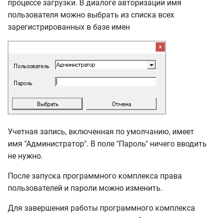
процессе загрузки. В диалоге авторизации имя
Справочник расчетных
пользователя можно выбрать из списка всех
формул
зарегистрированных в базе имен
Поисковые маршруты
Создание поискового
маршрута
Создание
объединенного
поискового маршрута
Учетная запись, включенная по умолчанию, имеет
имя "Администратор". В поле "Пароль" ничего вводить
ЭСН и методики
не нужно.
После запуска программного комплекса права
Стройки
пользователей и пароли можно изменить.
Аналитика
Для завершения работы программного комплекса