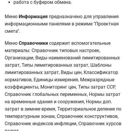
Нормы затрат на
работа с буфером обмена.
временные здания и
сооружения
Меню
Информация
предназначено для управления
информационными панелями в режиме "Проектная
Нормы дополнительных
смета".
затрат в зимнее время
Меню
Справочники
содержит вспомогательные
Территориальное деление
материалы: Справочник типовых настроек,
по температурным зонам
Организации, Виды наименований лимитированных
затрат, Типы лимитированных затрат, Шаблоны
Справочник
лимитированных затрат, Виды цен, Классификатор
конструктивов
нормативов, Единицы измерения, Межразрядные
коэффициенты, Мониторинг цен, Типы затрат ССР,
Справочник индексов
Справочник глобальных переменных, Нормы затрат
инфляции
на временные здания и сооружения, Нормы доп.
затрат в зимнее время, Территориальное деление по
Справочник курсов
температурным зонам, Справочник конструктивов,
валют
Справочник индексов инфляции, Справочник курсов
валют.