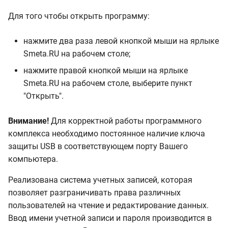
Редактирование
и
сборников
11.8.0.0
Для того чтобы открыть программу:
я
Импорт и экспорт
нажмите два раза левой кнопкой мыши на ярлыке
п
Smeta.RU на рабочем столе;
о
Настройка вида
нажмите правой кнопкой мыши на ярлыке
таблицы
и
Smeta.RU на рабочем столе, выберите пункт
"Открыть".
с
Информационные
панели справочника
к
Внимание!
Для корректной работы программного
комплекса необходимо постоянное наличие ключа
а
Создание справочников
защиты USB в соответствующем порту Вашего
ресурсов
компьютера.
Справочник поправок
Реализована система учетных записей, которая
позволяет разграничивать права различных
Шаблоны сводных
пользователей на чтение и редактирование данных.
расчетов
Ввод имени учетной записи и пароля производится в