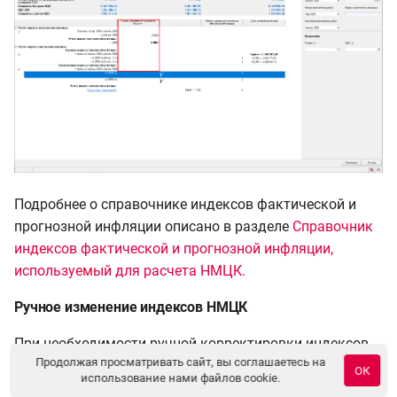
Подробнее о справочнике индексов фактической и
прогнозной инфляции описано в разделе
Справочник
индексов фактической и прогнозной инфляции,
используемый для расчета НМЦК.
Ручное изменение индексов НМЦК
При необходимости ручной корректировки индексов
Продолжая просматривать сайт, вы соглашаетесь на
фактической и прогнозной инфляции нажмите левой
ОК
использование нами файлов cookie.
кнопкой мыши по индексу в нижней части окна и