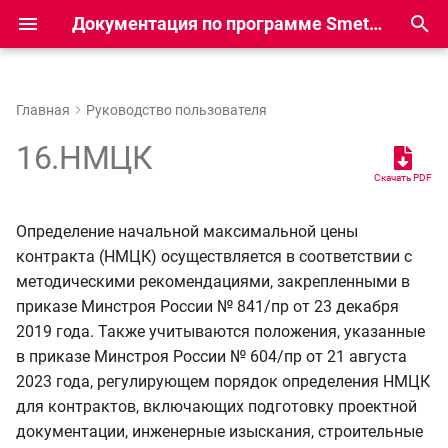
Документация по программе Smeta.RU
И
н
Главная
Руководство пользователя
Мастер создания НМЦК
2026 год
12.1.0.5
11.15.0.2
11.11.0.3
и
16.НМЦК
ц
Скачать PDF
Работа с НМЦК
2025 год
12.1.0.4
11.15.0.1
11.11.0.2
и
Определение начальной максимальной цены
2024 год
Вкладка Исходные
12.1.0.1
11.15.0.0
11.11.0.0
а
контракта (НМЦК) осуществляется в соответствии с
данные
методическими рекомендациями, закрепленными в
12.1.0.0
11.14.0.0
11.9.0.1
л
приказе Минстроя России № 841/пр от 23 декабря
Вкладка Строительно-
и
Монтажные
2019 года. Также учитываются положения, указанные
12.0.0.2
11.13.0.0
11.9.0.0
з
в приказе Минстроя России № 604/пр от 21 августа
Расчет с учетом долей
12.0.0.1
11.12.0.1
11.8.0.2
2023 года, регулирующем порядок определения НМЦК
а
для контрактов, включающих подготовку проектной
ц
Индексы Фактической и
12.0.0.0
11.12.0.0
11.8.0.1
документации, инженерные изыскания, строительные