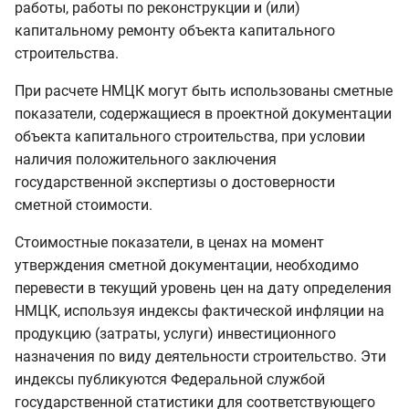
Прогнозной инфляции
работы, работы по реконструкции и (или)
и
11.8.0.0
капитальному ремонту объекта капитального
я
Ручное изменение
строительства.
индексов НМЦК
п
При расчете НМЦК могут быть использованы сметные
о
показатели, содержащиеся в проектной документации
Вкладка Технического
объекта капитального строительства, при условии
заказчика
и
наличия положительного заключения
с
государственной экспертизы о достоверности
Вкладка Проектно-
Изыскательские
сметной стоимости.
к
Стоимостные показатели, в ценах на момент
а
Справочник индексов
утверждения сметной документации, необходимо
фактической и
перевести в текущий уровень цен на дату определения
прогнозной инфляции,
НМЦК, используя индексы фактической инфляции на
используемый для
продукцию (затраты, услуги) инвестиционного
расчета НМЦК
назначения по виду деятельности строительство. Эти
индексы публикуются Федеральной службой
Экспорт в Excel
государственной статистики для соответствующего