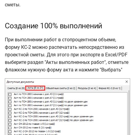
акта КС-2
и
сметы.
11.8.0.0
я
Экспорт и импорт актов
КС-2
Создание 100% выполнений
п
о
Экспорт акта КС-2 во
При выполнении работ в стопроцентном объеме,
внутреннем формате
форму КС-2 можно распечатать непосредственно из
и
проектной сметы. Для этого при экспорте в Excel/PDF
с
Импорт акта КС-2 во
выберите раздел "Акты выполненных работ", отметьте
внутреннем формате
к
флажком нужную форму акта и нажмите "Выбрать"
а
Экспорт акта КС-2 в
формате XML
Импорт акта КС-2 в
формате XML
Журнал учета
выполненных работ КС-6а