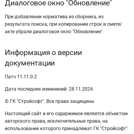
Локальная (проектная)
Диалоговое окно "Обновление"
и
смета
я
При добавлении норматива из сборника, из
Конъюнктурный анализ
результата поиска, при копировании строк в смете/
п
акте убрали диалоговое окно "Обновление".
о
Ведомость объемов работ
и
Информация о версии
Выполнение работ (акты
с
КС-2) и КС-6а
документации
к
Справка о стоимости
Патч 11.11.0.2
а
выполненных работ и
затрат КС-3
Дата последних изменений: 28.11.2024.
© ГК "Стройсофт". Все права защищены
Исполнительная смета
Настоящий сайт и его содержимое является объектом
Списание материалов М-29
авторского права, исключительные права, на
использование которого принадлежат ГК "Стройсофт".
Ресурсный сметный расчет